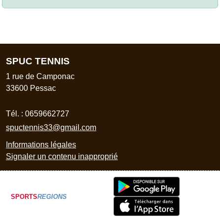
SPUC TENNIS
1 rue de Camponac
33600
Pessac
Tél. :
0659662727
spuctennis33@gmail.com
Informations légales
Signaler un contenu inapproprié
SPORTS
REGIONS