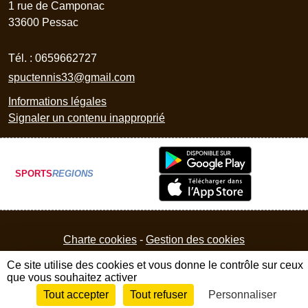
1 rue de Camponac
33600
Pessac
Tél. :
0659662727
spuctennis33@gmail.com
Informations légales
Signaler un contenu inapproprié
SPORTS
REGIONS
Charte cookies
Gestion des cookies
Ce site utilise des cookies et vous donne le contrôle sur ceux
que vous souhaitez activer
Tout accepter
Tout refuser
Personnaliser
Envie de participer ?
Connexion