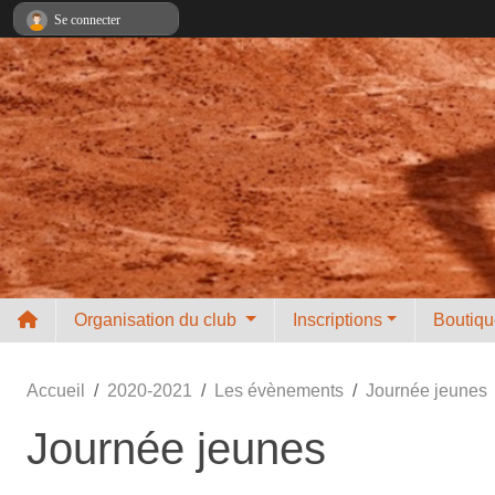
Panneau de gestion des cookies
Se connecter
Organisation du club
Inscriptions
Boutiqu
Accueil
2020-2021
Les évènements
Journée jeunes
Journée jeunes