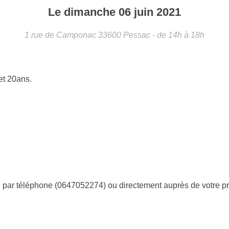
Le
dimanche
06
juin
2021
1 rue de Camponac
33600
Pessac
- de 14h à 18h
et 20ans.
, par téléphone (0647052274) ou directement auprès de votre p