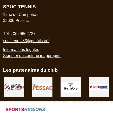
SPUC TENNIS
1 rue de Camponac
33600
Pessac
Tél. :
0659662727
spuctennis33@gmail.com
Informations légales
Signaler un contenu inapproprié
Les partenaires du club
SPORTS
REGIONS